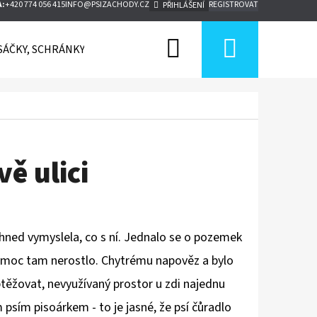
A:
+420 774 056 415
INFO@PSIZACHODY.CZ
REGISTROVAT
PŘIHLÁŠENÍ
Hledat
Nákupn
SÁČKY, SCHRÁNKY, KOŠE
VÝCHOVA PSŮ
BLOG
K
košík
ě ulici
hned vymyslela, co s ní. Jednalo se o pozemek
nic moc tam nerostlo. Chytrému napověz a bylo
btěžovat, nevyužívaný prostor u zdi najednu
sím pisoárkem - to je jasné, že psí čůradlo
Následující