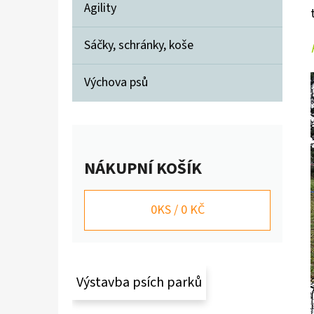
Í
Agility
P
A
Sáčky, schránky, koše
BASIC SET
N
990 Kč
Výchova psů
Původně:
1 050 Kč
E
L
NÁKUPNÍ KOŠÍK
0
KS /
0 KČ
Výstavba psích parků