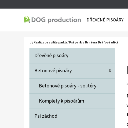
K
Přejít
O
Zpět
Zpět
na
DŘEVĚNÉ PISOÁRY
Š
do
do
obsah
Í
obchodu
obchodu
C
K
Domů
/
Realizace agility parků
/
Psí park v Brně na Bráfově ulici
P
K
Přeskočit
Dřevěné pisoáry
A
O
kategorie
T
S
Betonové pisoáry
E
T
G
Betonové pisoáry - solitéry
O
R
R
A
Komplety k pisoárům
I
N
E
N
Psí záchod