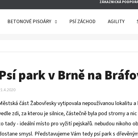
ZÁKAZNICKÁ PODPOR
BETONOVÉ PISOÁRY
PSÍ ZÁCHOD
AGILITY
O POTŘEBUJETE NAJÍT?
HLEDAT
Psí park v Brně na Bráfov
21.4.2020
DOPORUČUJEME
Městská část Žabovřesky vytipovala nepoužívanou lokalitu a 
vedle zdi, za kterou je silnice, částečně byla pod stromy a 
to tady - ideální místo pro vyžití pejskařů. nebudou nikoho o
dostane smysl. Představujeme Vám tedy psí park s dřevěným p