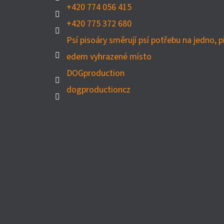
+420 774 056 415
+420 775 372 680
Psí pisoáry směrují psí potřebu na jedno, p
edem vyhrazené místo
DOGproduction
dogproductioncz