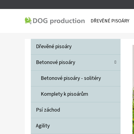
K
Přejít
O
Zpět
Zpět
na
DŘEVĚNÉ PISOÁRY
Š
do
do
obsah
Í
obchodu
obchodu
C
P
K
K
Přeskočit
Dřevěné pisoáry
A
O
kategorie
T
S
Betonové pisoáry
E
T
G
Betonové pisoáry - solitéry
O
R
R
A
Komplety k pisoárům
I
N
E
N
Psí záchod
Í
Agility
P