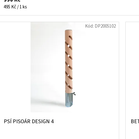
í
Měrná
495 Kč / 1 ks
cena:
!
Kód:
DP2005102
PSÍ PISOÁR DESIGN 4
BE