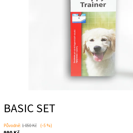
r
o
p
s
í
č
u
r
BASIC SET
á
n
Původně:
1 050 Kč
(–5 %)
990 Kč