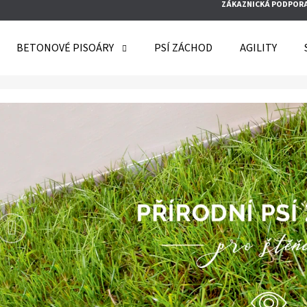
ZÁKAZNICKÁ PODPOR
BETONOVÉ PISOÁRY
PSÍ ZÁCHOD
AGILITY
O POTŘEBUJETE NAJÍT?
P
Předchozí
s
HLEDAT
í
p
DOPORUČUJEME
i
s