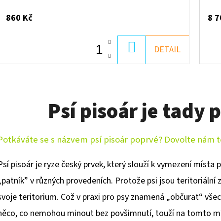
860 Kč
8 7
DO
DETAIL
KOŠÍKU
Psí pisoár je tady p
Potkáváte se s názvem psí pisoár poprvé? Dovolte nám 
Psí pisoár je ryze český prvek, který slouží k vymezení místa 
„patník” v různých provedeních. Protože psi jsou teritoriální z
svoje teritorium. Což v praxi pro psy znamená „občurat“ vše
něco, co nemohou minout bez povšimnutí, touží na tomto míst