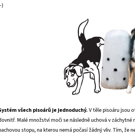
:-)
Systém všech pisoárů je jednoduchý.
V těle pisoáru jsou 
dovnitř. Malé množství moči se následně uchová v záchytné na
pachovou stopu, na kterou nemá počasí žádný vliv. Tím, že n