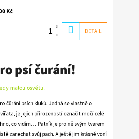
00 Kč
DO
DETAIL
KOŠÍKU
ro psí čurání!
tedy malou osvětu.
pro čůrání psích kluků. Jedná se vlastně o
vířata, je jejich přirozeností označit močí celé
chno, co vidím… Patník je pro ně svým tvarem
ě zanechat svůj pach. A ještě jim krásně voní