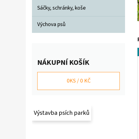
A
Sáčky, schránky, koše
N
BASIC SET
Výchova psů
E
990 Kč
L
Původně:
1 050 Kč
NÁKUPNÍ KOŠÍK
0
KS /
0 KČ
Výstavba psích parků