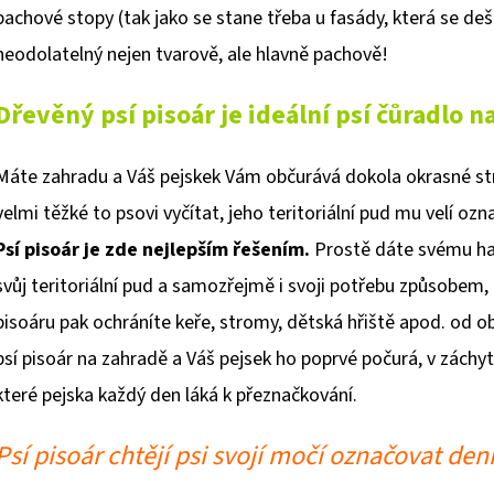
pachové stopy (tak jako se stane třeba u fasády, která se de
neodolatelný nejen tvarově, ale hlavně pachově!
Dřevěný psí pisoár je ideální psí
čůradlo
na
Máte zahradu a Váš pejskek Vám občurává dokola okrasné str
velmi těžké to psovi vyčítat, jeho teritoriální pud mu velí o
Psí pisoár je zde nejlepším řešením.
Prostě dáte svému haf
svůj teritoriální pud a samozřejmě i svoji potřebu způsobe
pisoáru pak ochráníte keře, stromy, dětská hřiště apod. od o
psí pisoár na zahradě a Váš pejsek ho poprvé počurá, v zách
které pejska každý den láká k přeznačkování.
Psí pisoár chtějí psi svojí močí označovat den