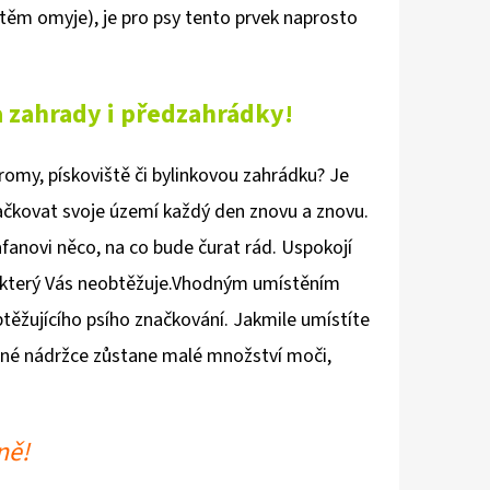
štěm omyje), je pro psy tento prvek naprosto
 zahrady i předzahrádky!
omy, pískoviště či bylinkovou zahrádku? Je
značkovat svoje území každý den znovu a znovu.
anovi něco, na co bude čurat rád. Uspokojí
m, který Vás neobtěžuje.Vhodným umístěním
btěžujícího psího značkování. Jakmile umístíte
ytné nádržce zůstane malé množství moči,
ně!