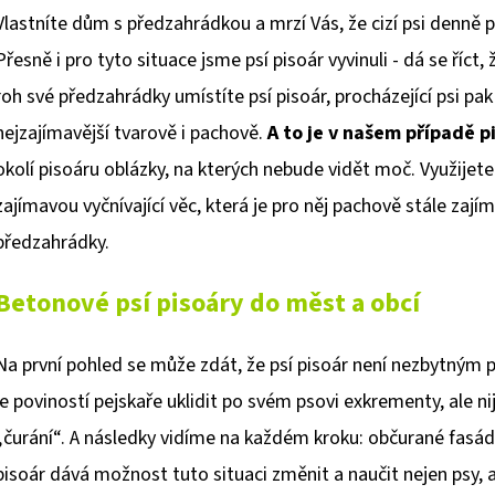
Vlastníte dům s předzahrádkou a mrzí Vás, že cizí psi denně p
Přesně i pro tyto situace jsme psí pisoár vyvinuli - dá se říct,
roh své předzahrádky umístíte psí pisoár, procházející psi pak
nejzajímavější tvarově i pachově.
A to je v našem případě p
okolí pisoáru oblázky, na kterých nebude vidět moč. Využijet
zajímavou vyčnívající věc, která je pro něj pachově stále zaj
předzahrádky.
Betonové psí pisoáry do měst a obcí
Na první pohled se může zdát, že psí pisoár není nezbytným 
je poviností pejskaře uklidit po svém psovi exkrementy, ale nij
„čurání“. A následky vidíme na každém kroku: občurané fasády
pisoár dává možnost tuto situaci změnit a naučit nejen psy, a