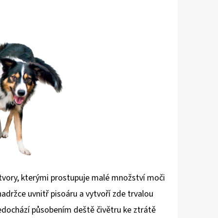
otvory, kterými prostupuje malé množství moči
držce uvnitř pisoáru a vytvoří zde trvalou
edochází působením deště čivětru ke ztrátě