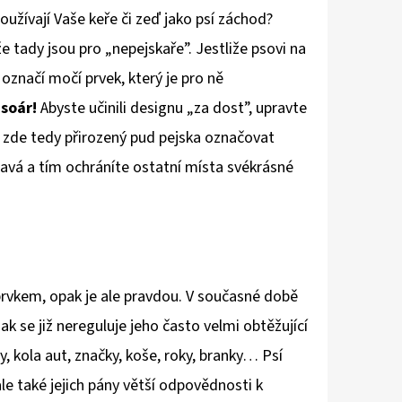
oužívají Vaše keře či zeď jako psí záchod?
 že tady jsou pro „nepejskaře”. Jestliže psovi na
 označí močí prvek, který je pro ně
isoár!
Abyste učinili designu „za dost”, upravte
e zde tedy přirozený pud pejska označovat
ímavá a tím ochráníte ostatní místa svékrásné
prvkem, opak je ale pravdou. V současné době
ak se již nereguluje jeho často velmi obtěžující
, kola aut, značky, koše, roky, branky… Psí
le také jejich pány větší odpovědnosti k