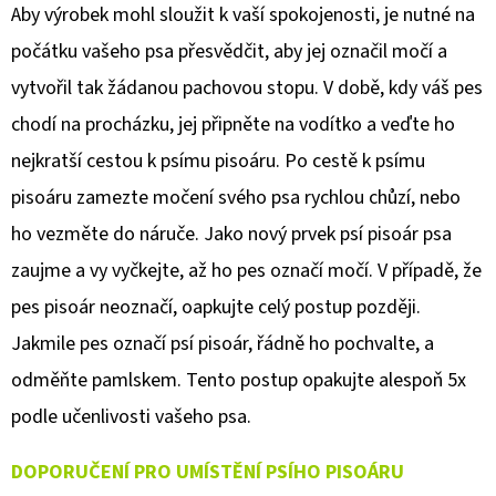
Aby výrobek mohl sloužit k vaší spokojenosti, je nutné na
počátku vašeho psa přesvědčit, aby jej označil močí a
vytvořil tak žádanou pachovou stopu. V době, kdy váš pes
chodí na procházku, jej připněte na vodítko a veďte ho
nejkratší cestou k psímu pisoáru. Po cestě k psímu
pisoáru zamezte močení svého psa rychlou chůzí, nebo
ho vezměte do náruče. Jako nový prvek psí pisoár psa
zaujme a vy vyčkejte, až ho pes označí močí. V případě, že
pes pisoár neoznačí, oapkujte celý postup později.
Jakmile pes označí psí pisoár, řádně ho pochvalte, a
odměňte pamlskem. Tento postup opakujte alespoň 5x
podle učenlivosti vašeho psa.
DOPORUČENÍ PRO UMÍSTĚNÍ PSÍHO PISOÁRU