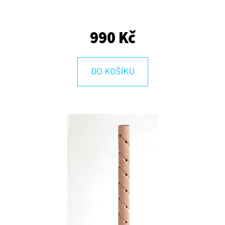
E
T
990 Kč
E
N
A
DO KOŠÍKU
J
Í
T
?
HLEDAT