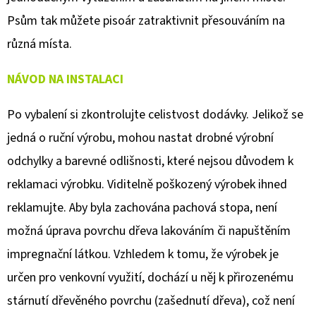
1.
HODINA
Psům tak můžete pisoár zatraktivnit přesouváním na
500
různá místa.
Kč
NÁVOD NA INSTALACI
Po vybalení si zkontrolujte celistvost dodávky. Jelikož se
jedná o ruční výrobu, mohou nastat drobné výrobní
odchylky a barevné odlišnosti, které nejsou důvodem k
reklamaci výrobku. Viditelně poškozený výrobek ihned
reklamujte. Aby byla zachována pachová stopa, není
možná úprava povrchu dřeva lakováním či napuštěním
impregnační látkou. Vzhledem k tomu, že výrobek je
určen pro venkovní využití, dochází u něj k přirozenému
stárnutí dřevěného povrchu (zašednutí dřeva), což není