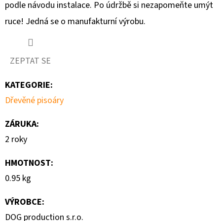
podle návodu instalace. Po údržbě si nezapomeňte umýt
ruce! Jedná se o manufakturní výrobu.
ZEPTAT SE
KATEGORIE
:
Dřevěné pisoáry
ZÁRUKA
:
2 roky
HMOTNOST
:
0.95 kg
VÝROBCE
:
DOG production s.r.o.