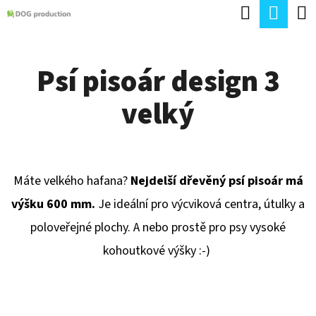
K
Hledat
Náku
Přejít
O
Zpět
Zpět
na
koší
Š
obsah
Psí pisoár design 3
Í
C
K
velký
O
P
O
T
Máte velkého hafana?
Nejdelší dřevěný psí pisoár má
Ř
výšku 600 mm.
Je ideální pro výcviková centra, útulky a
E
poloveřejné plochy. A nebo prostě pro psy vysoké
B
kohoutkové výšky :-)
U
J