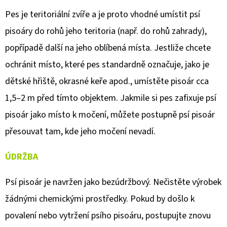
Pes je teritoriální zvíře a je proto vhodné umístit psí
pisoáry do rohů jeho teritoria (např. do rohů zahrady),
popřípadě další na jeho oblíbená místa. Jestliže chcete
ochránit místo, které pes standardně označuje, jako je
dětské hřiště, okrasné keře apod., umístěte pisoár cca
1,5–2 m před tímto objektem. Jakmile si pes zafixuje psí
pisoár jako místo k močení, můžete postupně psí pisoár
přesouvat tam, kde jeho močení nevadí.
ÚDRŽBA
Psí pisoár je navržen jako bezúdržbový. Nečistěte výrobek
žádnými chemickými prostředky. Pokud by došlo k
povalení nebo vytržení psího pisoáru, postupujte znovu