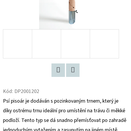
D
O
P
O
R
U
Č
U
J
E
Twitter
Facebook
M
Kód:
DP2001202
E
Psí pisoár je dodáván s pozinkovaným trnem, který je
díky ostrému trnu ideální pro umístění na trávu či měkké
VÝCVIK
podloží. Tento typ se dá snadno přemísťovat po zahradě
PSA
–
jednoduchým vytažením a zasunutím na jiném místě.