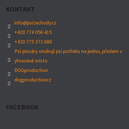
A
KONTAKT
T
Í
info
@
psizachody.cz
+420 774 056 415
+420 775 372 680
Psí pisoáry směrují psí potřebu na jedno, předem v
yhrazené místo
DOGproduction
dogproductioncz
FACEBOOK