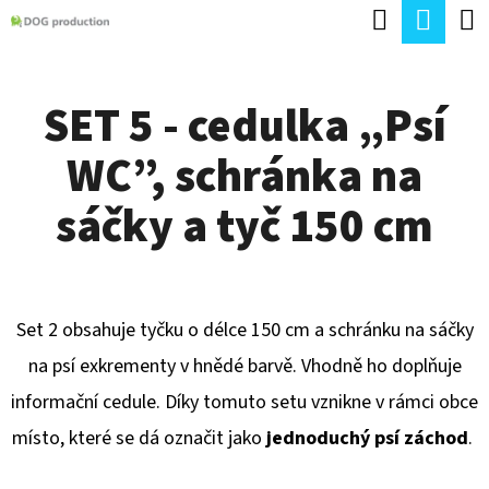
K
Hledat
Náku
Přejít
O
Zpět
Zpět
na
koší
Š
obsah
SET 5 - cedulka „Psí
Í
C
K
WC”, schránka na
O
P
sáčky a tyč 150 cm
O
T
Ř
Set 2 obsahuje tyčku o délce 150 cm a schránku na sáčky
E
na psí exkrementy v hnědé barvě. Vhodně ho doplňuje
B
informační cedule. Díky tomuto setu vznikne v rámci obce
U
místo, které se dá označit jako
jednoduchý psí záchod
.
J