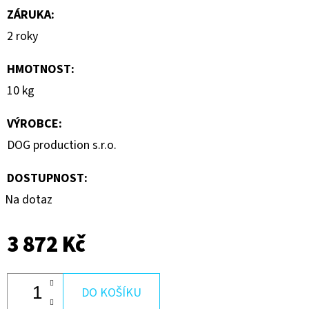
ZÁRUKA
:
2 roky
HMOTNOST
:
10 kg
VÝROBCE
:
DOG production s.r.o.
DOSTUPNOST:
Na dotaz
3 872 Kč
DO KOŠÍKU