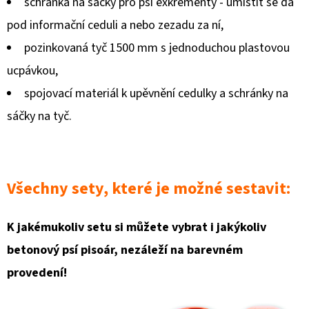
schránka na sáčky pro psí exkrementy - umístit se dá
KE
PSU
pod informační ceduli a nebo zezadu za ní,
220
pozinkovaná tyč 1500 mm s jednoduchou plastovou
Kč
ucpávkou,
spojovací materiál k upěvnění cedulky a schránky na
sáčky na tyč.
Všechny sety, které je možné sestavit:
K jakémukoliv setu si můžete vybrat i jakýkoliv
betonový psí pisoár, nezáleží na barevném
provedení!