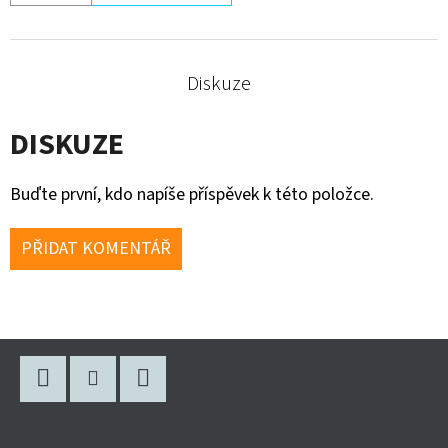
Diskuze
DISKUZE
Buďte první, kdo napíše příspěvek k této položce.
PŘIDAT KOMENTÁŘ
Z
Á
P
Facebook
Instagram
Twitter