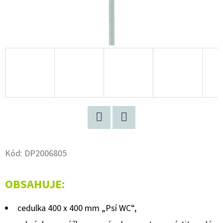
D
O
P
O
R
U
Č
U
J
Twitter
Facebook
E
M
Kód:
DP2006805
E
OBSAHUJE:
KNIHA
cedulka 400 x 400 mm „Psí WC“,
OD
ŠTĚNĚTE