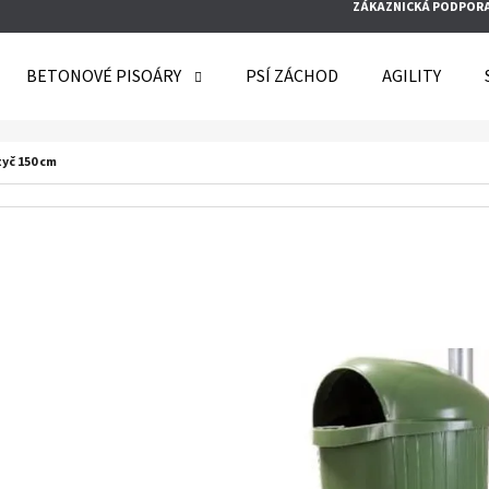
ZÁKAZNICKÁ PODPOR
BETONOVÉ PISOÁRY
PSÍ ZÁCHOD
AGILITY
O POTŘEBUJETE NAJÍT?
tyč 150 cm
HLEDAT
DOPORUČUJEME