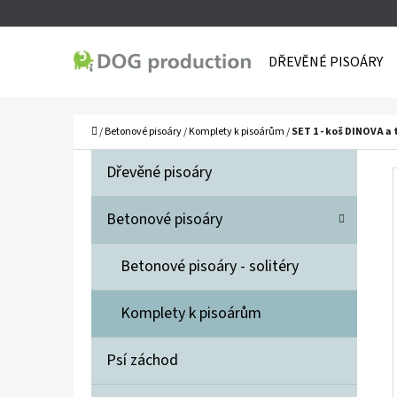
K
Přejít
O
Zpět
Zpět
na
DŘEVĚNÉ PISOÁRY
Š
do
do
obsah
Í
obchodu
obchodu
C
K
Domů
/
Betonové pisoáry
/
Komplety k pisoárům
/
SET 1 - koš DINOVA a 
P
K
Přeskočit
Dřevěné pisoáry
A
O
kategorie
T
S
Betonové pisoáry
E
T
G
Betonové pisoáry - solitéry
O
R
R
A
Komplety k pisoárům
I
N
E
N
Psí záchod