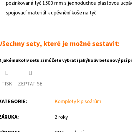
pozinkovaná tyč 1500 mm s jednoduchou plastovou ucpá
spojovací materiál k upěvnění koše na tyč.
Všechny sety, které je možné sestavit:
K jakémukoliv setu si můžete vybrat i jakýkoliv betonový psí 
TISK
ZEPTAT SE
KATEGORIE
:
Komplety k pisoárům
ZÁRUKA
:
2 roky