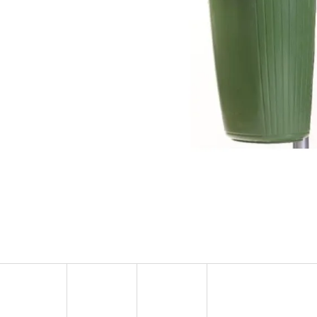
PSÍ PISOÁR DESIGN 4
BETONOVÝ PSÍ PI
860 Kč
8 700 Kč