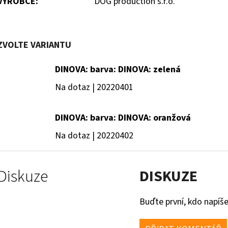
VÝROBCE
:
DOG production s.r.o.
ZVOLTE VARIANTU
DINOVA: barva: DINOVA: zelená
Na dotaz
| 20220401
DINOVA: barva: DINOVA: oranžová
Na dotaz
| 20220402
Diskuze
DISKUZE
Buďte první, kdo napíše