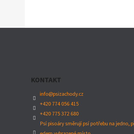
Z
Á
P
A
KONTAKT
T
Í
info
@
psizachody.cz
+420 774 056 415
+420 775 372 680
Psí pisoáry směrují psí potřebu na jedno, p
edem vyhrazené místo