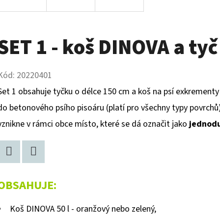
SET 1 - koš DINOVA a ty
Kód:
20220401
Set 1 obsahuje tyčku o délce 150 cm a koš na psí exkrementy
do betonového psího pisoáru (platí pro všechny typy povrchů),
vznikne v rámci obce místo, které se dá označit jako
jednodu
Twitter
Facebook
OBSAHUJE:
Koš DINOVA 50 l - oranžový nebo zelený,