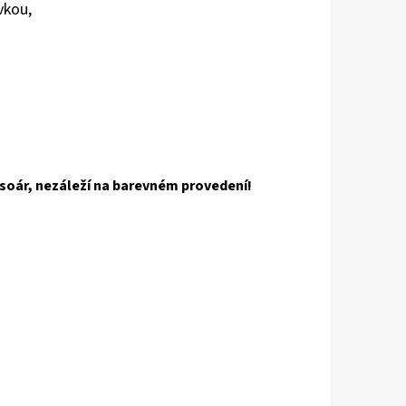
vkou,
pisoár, nezáleží na barevném provedení!