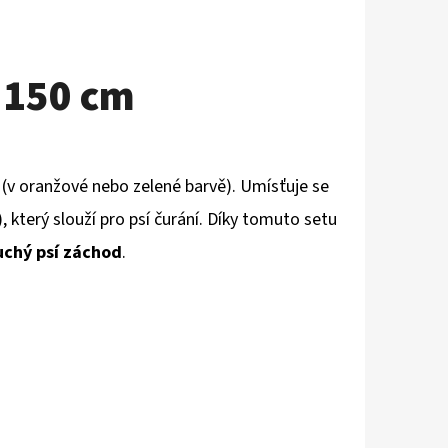
č 150 cm
 (v oranžové nebo zelené barvě). Umísťuje se
 který slouží pro psí čurání. Díky tomuto setu
chý psí záchod
.